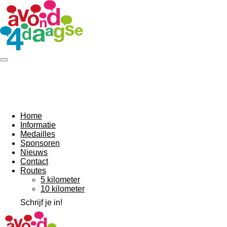
Ga
direct
naar
de
hoofdinhoud
Home
Informatie
Medailles
Sponsoren
Nieuws
Contact
Routes
5 kilometer
10 kilometer
Schrijf je in!