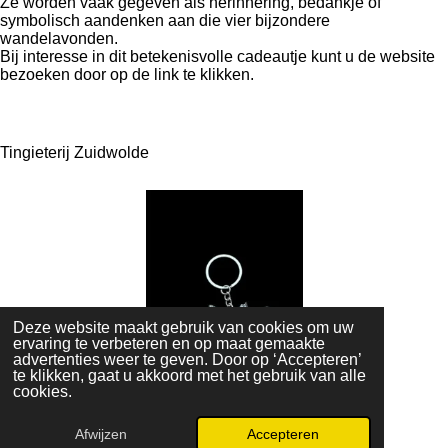
Ze worden vaak gegeven als herinnering, bedankje of
symbolisch aandenken aan die vier bijzondere
wandelavonden.
Bij interesse in dit betekenisvolle cadeautje kunt u de website
bezoeken door op de link te klikken.
Tingieterij Zuidwolde
Deze website maakt gebruik van cookies om uw
ervaring te verbeteren en op maat gemaakte
advertenties weer te geven. Door op ‘Accepteren’
te klikken, gaat u akkoord met het gebruik van alle
«
Vorige
cookies.
De Gouden Regels
|
Historie
|
Bestuur
|
Vrijwilligers
|
Algemene voorwaarden
Afwijzen
Accepteren
© 2025 - 2026 Avondvierdaagse Leeuwarden