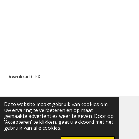
Download GPX
Deze website maakt gebruik van cookies om
uw ervaring te verbeteren en op maat
De Gouden Regels
|
Historie
|
Bestuur
|
gemaakte advertenties weer te geven. Door op
Vrijwilligers
|
Algemene voorwaarden
‘Accepteren’ te klikken, gaat u akkoord met het
© 2025 - 2026 Avondvierdaagse Leeuwarden
gebruik van alle cookies.
Powered by
JouwWeb