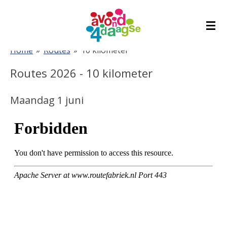
Ga
direct
naar
Home
»
Routes
»
10 kilometer
de
hoofdinhoud
Routes 2026 - 10 kilometer
Maandag 1 juni