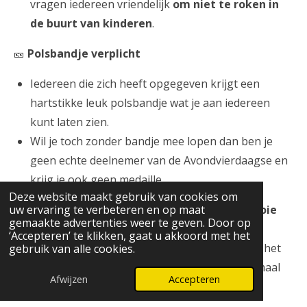
vragen iedereen vriendelijk
om niet te roken in
de buurt van kinderen
.
🎫
Polsbandje verplicht
Iedereen die zich heeft opgegeven krijgt een
hartstikke leuk polsbandje wat je aan iedereen
kunt laten zien.
Wil je toch zonder bandje mee lopen dan ben je
geen echte deelnemer van de Avondvierdaagse en
krijg je ook geen medaille.
Deze website maakt gebruik van cookies om
✨
Houd je aan deze regels en verdien die mooie
uw ervaring te verbeteren en op maat
gemaakte advertenties weer te geven. Door op
medaille!
‘Accepteren’ te klikken, gaat u akkoord met het
Als iedereen zich aan de afspraken houdt, wordt het
gebruik van alle cookies.
een fantastische Avondvierdaagse waar we allemaal
Afwijzen
Accepteren
trots op kunnen zijn! 🎖️