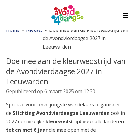
Ga
direct
naar
Home
»
Nieuws
»
Doe mee aan de kleurwedstrijd van
de
de Avondvierdaagse 2027 in
hoofdinhoud
Leeuwarden
Doe mee aan de kleurwedstrijd van
de Avondvierdaagse 2027 in
Leeuwarden
Gepubliceerd op 6 maart 2025 om 12:30
Speciaal voor onze jongste wandelaars organiseert
de
Stichting Avondvierdaagse Leeuwarden
ook in
2027 een vrolijke
kleurwedstrijd
voor alle kinderen
tot en met 6 jaar
die meelopen met de